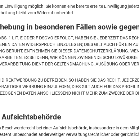
Einwilligung möglich. Sie können eine bereits erteilte Einwilligung jederz
rbeitung bleibt vom Widerruf unberührt.
hebung in besonderen Fällen sowie gege
. 1 LIT. E ODER F DSGVO ERFOLGT, HABEN SIE JEDERZEIT DAS REC
EN DATEN WIDERSPRUCH EINZULEGEN; DIES GILT AUCH FÜR EIN AU
NG BERUHT, ENTNEHMEN SIE DIESER DATENSCHUTZERKLÄRUNG. WEN
BEITEN, ES SEI DENN, WIR KÖNNEN ZWINGENDE SCHUTZWÜRDIGE G
IE VERARBEITUNG DIENT DER GELTENDMACHUNG, AUSÜBUNG ODER V
IREKTWERBUNG ZU BETREIBEN, SO HABEN SIE DAS RECHT, JEDERZE
RTIGER WERBUNG EINZULEGEN; DIES GILT AUCH FÜR DAS PROFILI
BEZOGENEN DATEN ANSCHLIESSEND NICHT MEHR ZUM ZWECKE DER 
 Aufsichtsbehörde
 Beschwerderecht bei einer Aufsichtsbehörde, insbesondere in dem Mitgli
teht unbeschadet anderweitiger verwaltungsrechtlicher oder gerichtlic